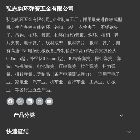
弘志鈎环弹簧五金有限公司
弘志鈎环五金有限公司_专业制造工厂，採用最先进多轴成型
机，生产各种曲线钩环、钩扣、S钩、衣物夹子、不锈钢夹
子、吊钩、扣环、管束、扣环(扣具)管束、鈎环、插梢、弹
片夹簧、电子弹片、线材成型、板材弹片、板材、弹片，拥
有高速CNC电脑机械设备_专制精密弹簧 (精密弹簧线径从
0.05mm起，外径从0.23mm起)、3C精密弹簧、探针弹簧、弹
簧、特殊弹簧、电池弹簧、压缩弹簧、拉伸弹簧、扭力弹
簧、扭转弹簧…等制品（备有电脑测试弹力），适用于电子
业、家电业、汽车业、机车业、自行车业、工具业、机械
业…等各行业五金产品。
产品分类
快速链结