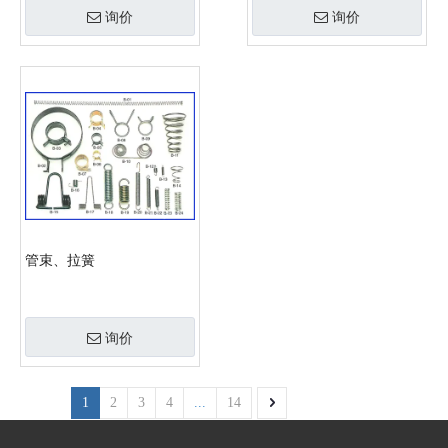
询价
询价
管束、拉簧
询价
1
2
3
4
...
14