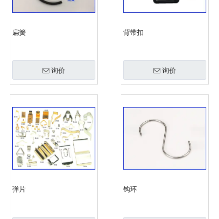
扁簧
背带扣
询价
询价
弹片
钩环