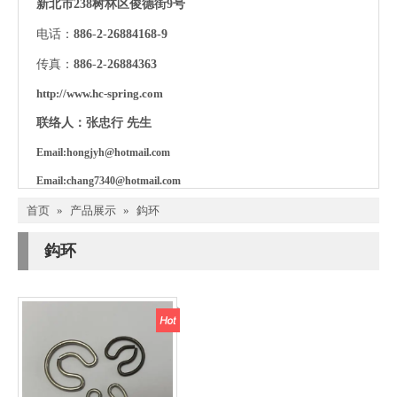
新北市238树林区俊德街9号
电话：
886
-
2
-
26884168-9
传真：
886
-
2
-
26884363
http://www.hc-spring.com
联络人：张忠行 先生
Email:
hongjyh@hotmail.com
Email:c
hang7340@hotmail.com
首页
»
产品展示
»
鈎环
鈎环