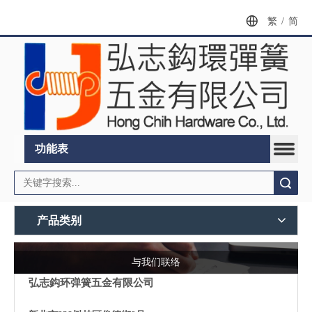
繁
/
简
功能表
搜索
产品类别
与我们联络
弘志鈎环弹簧五金有限公司