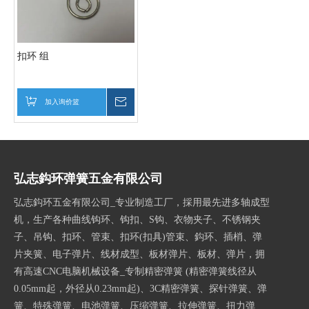
扣环 组
加入询价篮
询价
弘志鈎环弹簧五金有限公司
弘志鈎环五金有限公司_专业制造工厂，採用最先进多轴成型
机，生产各种曲线钩环、钩扣、S钩、衣物夹子、不锈钢夹
子、吊钩、扣环、管束、扣环(扣具)管束、鈎环、插梢、弹
片夹簧、电子弹片、线材成型、板材弹片、板材、弹片，拥
有高速CNC电脑机械设备_专制精密弹簧 (精密弹簧线径从
0.05mm起，外径从0.23mm起)、3C精密弹簧、探针弹簧、弹
簧、特殊弹簧、电池弹簧、压缩弹簧、拉伸弹簧、扭力弹