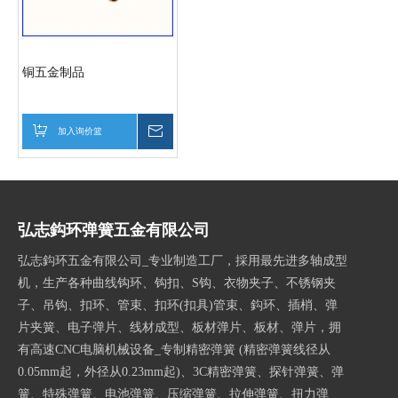
铜五金制品
加入询价篮
询价
弘志鈎环弹簧五金有限公司
弘志鈎环五金有限公司_专业制造工厂，採用最先进多轴成型
机，生产各种曲线钩环、钩扣、S钩、衣物夹子、不锈钢夹
子、吊钩、扣环、管束、扣环(扣具)管束、鈎环、插梢、弹
片夹簧、电子弹片、线材成型、板材弹片、板材、弹片，拥
有高速CNC电脑机械设备_专制精密弹簧 (精密弹簧线径从
0.05mm起，外径从0.23mm起)、3C精密弹簧、探针弹簧、弹
簧、特殊弹簧、电池弹簧、压缩弹簧、拉伸弹簧、扭力弹