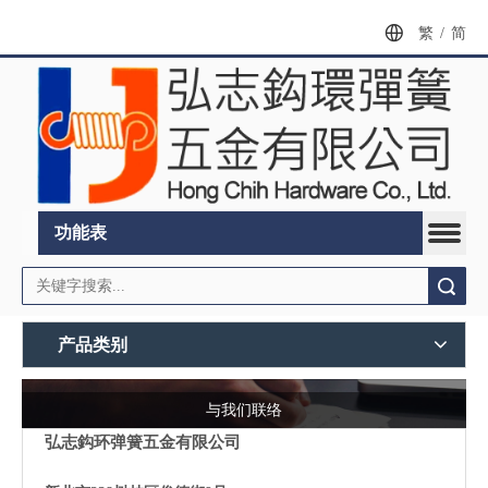
繁
/
简
功能表
搜索
产品类别
与我们联络
弘志鈎环弹簧五金有限公司