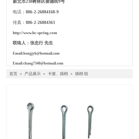
新北市238树林区俊德街9号
电话：
886
-
2
-
26884168-9
传真：
886
-
2
-
26884363
http://www.hc-spring.com
联络人：张忠行 先生
Email:
hongjyh@hotmail.com
Email:c
hang7340@hotmail.com
首页
»
产品展示
»
卡簧、插梢
»
插梢 组