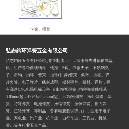
卡簧、插梢
弘志鈎环弹簧五金有限公司
弘志鈎环五金有限公司_专业制造工厂，採用最先进多轴成型
机，生产各种曲线钩环、钩扣、S钩、衣物夹子、不锈钢夹
子、吊钩、扣环、管束、扣环(扣具)管束、鈎环、插梢、弹
片夹簧、电子弹片、线材成型、板材弹片、板材、弹片，拥
有高速CNC电脑机械设备_专制精密弹簧 (精密弹簧线径从
0.05mm起，外径从0.23mm起)、3C精密弹簧、探针弹簧、弹
簧、特殊弹簧、电池弹簧、压缩弹簧、拉伸弹簧、扭力弹
簧、扭转弹簧…等制品（备有电脑测试弹力），适用于电子
业、家电业、汽车业、机车业、自行车业、工具业、机械
业…等各行业五金产品。