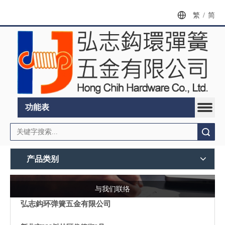
繁
/
简
功能表
搜索
产品类别
与我们联络
弘志鈎环弹簧五金有限公司