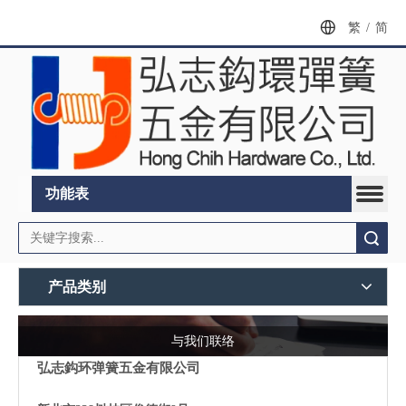
繁
/
简
功能表
搜索
产品类别
与我们联络
弘志鈎环弹簧五金有限公司