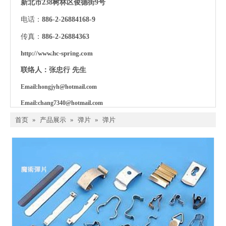
新北市238树林区俊德街9号
电话：
886
-
2
-
26884168-9
传真：
886
-
2
-
26884363
http://www.hc-spring.com
联络人：张忠行 先生
Email:
hongjyh@hotmail.com
Email:c
hang7340@hotmail.com
首页
»
产品展示
»
弹片
»
弹片