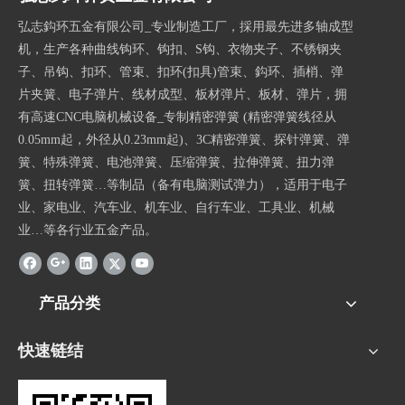
弘志鈎环五金有限公司_专业制造工厂，採用最先进多轴成型
机，生产各种曲线钩环、钩扣、S钩、衣物夹子、不锈钢夹
子、吊钩、扣环、管束、扣环(扣具)管束、鈎环、插梢、弹
片夹簧、电子弹片、线材成型、板材弹片、板材、弹片，拥
有高速CNC电脑机械设备_专制精密弹簧 (精密弹簧线径从
0.05mm起，外径从0.23mm起)、3C精密弹簧、探针弹簧、弹
簧、特殊弹簧、电池弹簧、压缩弹簧、拉伸弹簧、扭力弹
簧、扭转弹簧…等制品（备有电脑测试弹力），适用于电子
业、家电业、汽车业、机车业、自行车业、工具业、机械
业…等各行业五金产品。
产品分类
快速链结