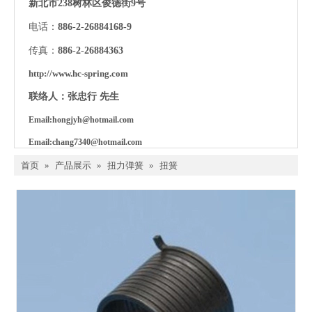
新北市238树林区俊德街9号
电话：
886
-
2
-
26884168-9
传真：
886
-
2
-
26884363
http://www.hc-spring.com
联络人：张忠行 先生
Email:
hongjyh@hotmail.com
Email:c
hang7340@hotmail.com
首页
»
产品展示
»
扭力弹簧
»
扭簧