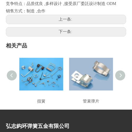
竞争特点：品质优良 ,多样设计 ,接受原厂委託设计制造 ODM
销售方式：制造 ,合作
上一条:
下一条:
相关产品
扭簧
管束弹片
弘志鈎环弹簧五金有限公司