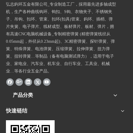
弘志鈎环五金有限公司_专业制造工厂，採用最先进多轴成型
机，生产各种曲线钩环、钩扣、S钩、衣物夹子、不锈钢夹
子、吊钩、扣环、管束、扣环(扣具)管束、鈎环、插梢、弹
片夹簧、电子弹片、线材成型、板材弹片、板材、弹片，拥
有高速CNC电脑机械设备_专制精密弹簧 (精密弹簧线径从
0.05mm起，外径从0.23mm起)、3C精密弹簧、探针弹簧、弹
簧、特殊弹簧、电池弹簧、压缩弹簧、拉伸弹簧、扭力弹
簧、扭转弹簧…等制品（备有电脑测试弹力），适用于电子
业、家电业、汽车业、机车业、自行车业、工具业、机械
业…等各行业五金产品。
产品分类
快速链结