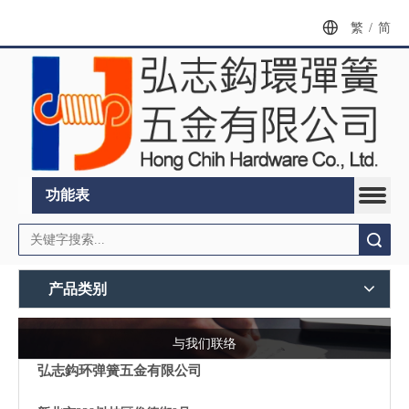
繁
/
简
功能表
搜索
产品类别
与我们联络
弘志鈎环弹簧五金有限公司