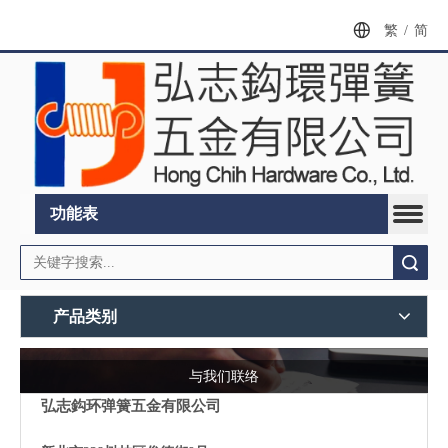
繁
/
简
功能表
搜索
产品类别
与我们联络
弘志鈎环弹簧五金有限公司