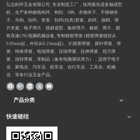
弘志鈎环五金有限公司_专业制造工厂，採用最先进多轴成型
机，生产各种曲线钩环、钩扣、S钩、衣物夹子、不锈钢夹
子、吊钩、扣环、管束、扣环(扣具)管束、鈎环、插梢、弹
片夹簧、电子弹片、线材成型、板材弹片、板材、弹片，拥
有高速CNC电脑机械设备_专制精密弹簧 (精密弹簧线径从
0.05mm起，外径从0.23mm起)、3C精密弹簧、探针弹簧、弹
簧、特殊弹簧、电池弹簧、压缩弹簧、拉伸弹簧、扭力弹
簧、扭转弹簧…等制品（备有电脑测试弹力），适用于电子
业、家电业、汽车业、机车业、自行车业、工具业、机械
业…等各行业五金产品。
产品分类
快速链结