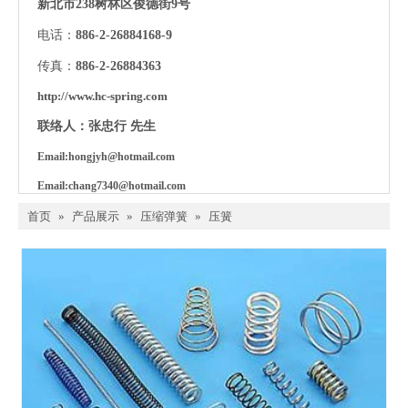
新北市238树林区俊德街9号
电话：
886
-
2
-
26884168-9
传真：
886
-
2
-
26884363
http://www.hc-spring.com
联络人：张忠行 先生
Email:
hongjyh@hotmail.com
Email:c
hang7340@hotmail.com
首页
»
产品展示
»
压缩弹簧
»
压簧